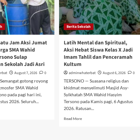
ah
Berita Sekolah
atu Jam Aksi Jumat
Latih Mental dan Spiritual,
arga SMA Wahid
Aksi Hebat Siswa Kelas X Jadi
rsono Sulap
Imam Tahlil dan Penceramah
n Sekolah Jadi Asri
Kultum
rbat
August 7, 2026
0
adminwhaterbat
August 6, 2026
0
Semangat gotong royong
TERSONO — Suasana religius dan
tmosfer SMA Wahid
khidmat menyelimuti Masjid Asy-
no pada pagi hari ini,
Syikhatah SMA Wahid Hasyim
stus 2026. Seluruh...
Tersono pada Kamis pagi, 6 Agustus
2026. Ratusan...
d
e
Read
Read More
ut
more
pak!
about
u
Latih