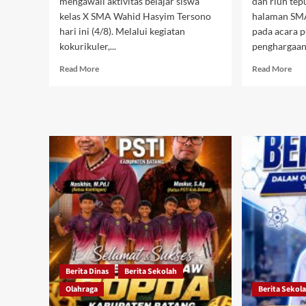
mengawali aktivitas belajar siswa
dan riuh te
kelas X SMA Wahid Hasyim Tersono
halaman SM
hari ini (4/8). Melalui kegiatan
pada acara 
kokurikuler,...
penghargaan.
Read
Rea
Read More
Read More
more
mor
about
abo
Sentuhan
Kem
Spiritual
Pun
Pagi
Cla
Hari:
SM
Siswa
Wah
Kelas
Has
X
Ter
SMA
Ber
Wahid
Pres
Hasyim
dan
Tersono
Jua
Khusyuk
Bar
Sholat
Berita Dinas
Berita Sekolah
Dhuha
Berjamaah
Olahraga
Berita Sekol