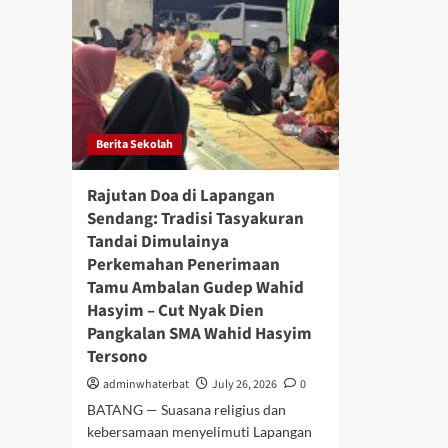
Sepak
Wak
Takraw
SM
Batang
Wah
Segel
Has
Tiket
Ter
Provinsi
di
Lewat
OS
Ajang
Berita Sekolah
P
POPDA
Kim
202
Rajutan Doa di Lapangan
SM
Sendang: Tradisi Tasyakuran
1
Tandai Dimulainya
Gri
Perkemahan Penerimaan
Tamu Ambalan Gudep Wahid
Hasyim – Cut Nyak Dien
Pangkalan SMA Wahid Hasyim
Tersono
adminwhaterbat
July 26, 2026
0
BATANG — Suasana religius dan
kebersamaan menyelimuti Lapangan