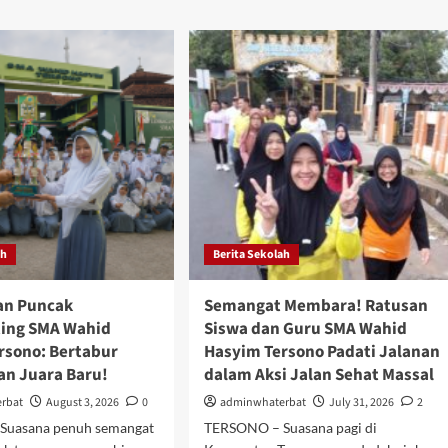
Mental
i
dan
at
Spiritual,
ih,
Aksi
ga
Hebat
A
Siswa
id
Kelas
yim
X
sono
Jadi
ap
Imam
gkungan
Tahlil
olah
dan
Penceramah
i
Kultum
ah
Berita Sekolah
an Puncak
Semangat Membara! Ratusan
ing SMA Wahid
Siswa dan Guru SMA Wahid
rsono: Bertabur
Hasyim Tersono Padati Jalanan
an Juara Baru!
dalam Aksi Jalan Sehat Massal
rbat
August 3, 2026
0
adminwhaterbat
July 31, 2026
2
Suasana penuh semangat
TERSONO – Suasana pagi di