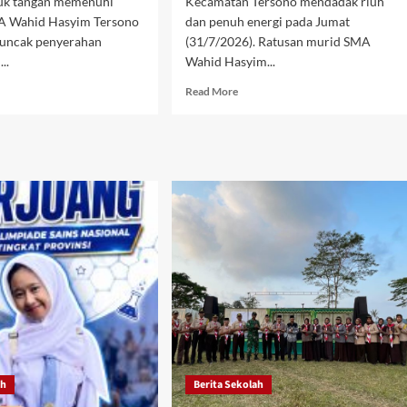
puk tangan memenuhi
Kecamatan Tersono mendadak riuh
A Wahid Hasyim Tersono
dan penuh energi pada Jumat
puncak penyerahan
(31/7/2026). Ratusan murid SMA
..
Wahid Hasyim...
d
Read
Read More
e
more
ut
about
eriahan
Semangat
cak
Membara!
ssmeeting
Ratusan
A
Siswa
id
dan
yim
Guru
sono:
SMA
tabur
Wahid
tasi
Hasyim
Tersono
ra
Padati
u!
Jalanan
dalam
Aksi
Jalan
ah
Berita Sekolah
Sehat