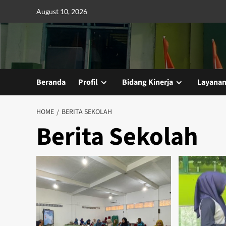
Skip
August 10, 2026
to
content
Beranda
Profil
Bidang Kinerja
Layana
HOME
BERITA SEKOLAH
Berita Sekolah