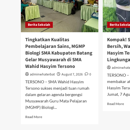
Berita Sekolah
Berita Sekol
Tingkatkan Kualitas
Kompak! S
Pembelajaran Sains, MGMP
Bersih, W
Biologi SMA Kabupaten Batang
Hasyim Te
Gelar Musyawarah di SMA
Lingkunga
Wahid Hasyim Tersono
adminwhate
adminwhaterbat
August 7, 2026
0
TERSONO – 
membakar a
TERSONO – SMA Wahid Hasyim
Hasyim Terso
Tersono sukses menjadi tuan rumah
Jumat, 7 Agu
dalam gelaran agenda bergengsi
Musyawarah Guru Mata Pelajaran
Rea
Read More
(MGMP) Biologi...
mor
abo
Read
Read More
Kom
more
Sat
about