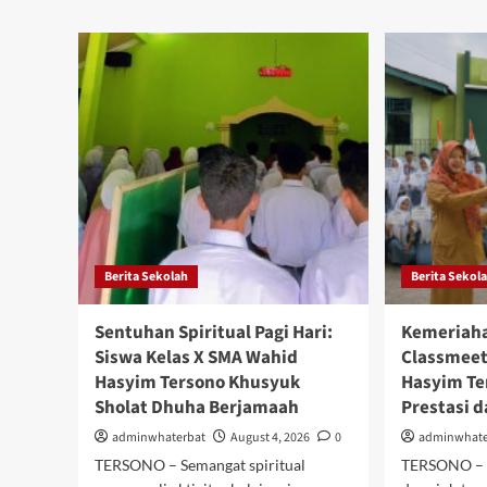
Jam
Tingkatkan
Aks
Kualitas
Jum
Pembelajaran
Bers
Sains,
War
MGMP
SM
Biologi
Wah
SMA
Has
Kabupaten
Ter
Batang
Sul
Gelar
Lin
Musyawarah
Sek
di
Jadi
SMA
Asr
Berita Sekolah
Berita Sekol
Wahid
Hasyim
Tersono
Sentuhan Spiritual Pagi Hari:
Kemeriah
Siswa Kelas X SMA Wahid
Classmeet
Hasyim Tersono Khusyuk
Hasyim Te
Sholat Dhuha Berjamaah
Prestasi d
adminwhaterbat
August 4, 2026
0
adminwhate
TERSONO – Semangat spiritual
TERSONO – 