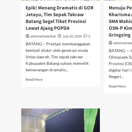
Epik! Menang Dramatis di GOR
Menuju Pe
Jetayu, Tim Sepak Takraw
Kharisma A
Batang Segel Tiket Provinsi
SMA Wahid
Lewat Ajang POPDA
OSN-P Kim
Gringsing
adminwhaterbat
July 30, 2026
0
adminwhate
BATANG – Prestasi membanggakan
kembali diukir oleh generasi muda
BATANG — A
lintas daerah. Tim sepak takraw
Olimpiade Sa
Kabupaten Batang sukses memetik
Provinsi (O
kemenangan dramatis...
digelar hari
Negeri...
Read
Read More
more
Rea
Read More
about
mor
Epik!
abo
Menang
Men
Dramatis
Pen
di
Nas
GOR
Kha
Jetayu,
Aul
Tim
Put