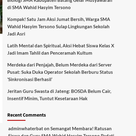
Biologi SMA Kabupaten Batang Gelar Musyawarah
di SMA Wahid Hasyim Tersono
Kompak! Satu Jam Aksi Jumat Bersih, Warga SMA
Wahid Hasyim Tersono Sulap Lingkungan Sekolah
Jadi Asri
Latih Mental dan Spiritual, Aksi Hebat Siswa Kelas X
Jadi Imam Tahlil dan Penceramah Kultum
Merdeka dari Penjajah, Belum Merdeka dari Server
Pusat: Suka Duka Operator Sekolah Berburu Status
‘Sinkronisasi Berhasil’
Jeritan Guru Swasta di Jateng: BOSDA Belum Cair,
Insentif Minim, Tuntut Kesetaraan Hak
Recent Comments
adminwhaterbat
on
Semangat Membara! Ratusan
Siswa dan Guru SMA Wahid Hasyim Tersono Padati