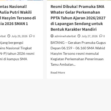
Massal
ntas Nasional!
Resmi Dibuka! Pramuka SMA
ulia Putri Wakili
Whater Gelar Perkemahan
 Hasyim Tersono di
PPTA Tahun Ajaran 2026/2027
ia 2026 SMAN 1
di Lapangan Sendang untuk
Bentuk Karakter Mandiri
rbat
July 29, 2026
0
adminwhaterbat
July 27, 2026
0
jang bergengsi
BATANG – Gerakan Pramuka Gugus
ins Nasional Tingkat
Depan 06.159 – 06.160 SMA Wahid
SN-P) tahun 2026 resmi
Hasyim Tersono resmi memulai
 ini di kampus SMA
Kegiatan Perkemahan Penerimaan
Tamu Ambalan...
d
Read
Read More
e
more
ut
about
uju
Resmi
tas
Dibuka!
ional!
Pramuka
risma
SMA
ia
Whater
ri
Gelar